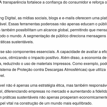
 A transparência fortalece a confiança do consumidor e reforça
g Digital, as mídias sociais, blogs e e-mails oferecem uma plat
ável. Essas ferramentas poderosas não apenas educam o públi
s também possibilitam um alcance global, permitindo que mens
todo o mundo. A segmentação de público direciona mensagens
áticas sustentáveis.
se são componentes essenciais. A capacidade de avaliar a ef
nuos, otimizando o impacto positivo. Além disso, a economia d
va, reduzindo o uso de materiais impressos. Como exemplo, p
tema de Proteção contra Descargas Atmosféricas) que utiliz
el.
vel não é apenas uma estratégia ética, mas também responsáve
vel, diferenciando empresas no mercado e aumentando a fidelida
 práticas sustentáveis não apenas prosperam economicamen
l vital na construção de um mundo mais equilibrado.